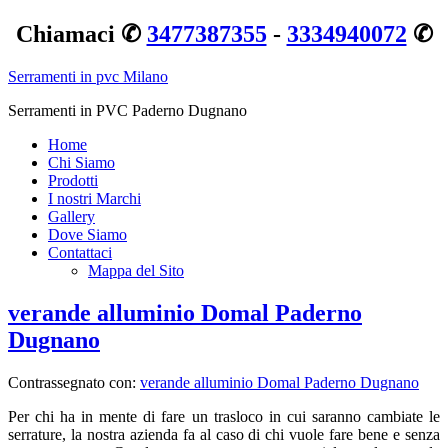
Chiamaci ✆
3477387355
-
3334940072
✆
Serramenti in pvc Milano
Serramenti in PVC Paderno Dugnano
Home
Chi Siamo
Prodotti
I nostri Marchi
Gallery
Dove Siamo
Contattaci
Mappa del Sito
verande alluminio Domal Paderno
Dugnano
Contrassegnato con:
verande alluminio Domal Paderno Dugnano
Per chi ha in mente di fare un trasloco in cui saranno cambiate le
serrature, la nostra azienda fa al caso di chi vuole fare bene e senza