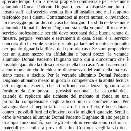
sprecare tempo. Con la nostra proposta commerciale per le verande
alluminio Domal Paderno Dugnano avrai a disposizione tutto il
nostro staff, dal servizio vendita fino all’installazione e al supporto
telefonico per i clienti. Contattandoci ai nostri numeri o inviandoci
un messaggio potrai dirci di cosa hai bisogno. La sfida delle verande
alluminio Domal Paderno Dugnano sta nella volontà di recare un
servizio professionale per chi deve occuparsi della buona tenuta di
finestre, pergole, verande e serramenti di casa. Serall è al servizio
concreto di chi vuole serietà e vuole parlare nel merito, sopratutto
per quanto riguarda la difesa della propria casa. Se vuoi propendere
per un giusto mezzo tra affidabilità e buoni prezzi, le verande
alluminio Domal Paderno Dugnano sono qui a dimostrarti che è
possibile garantire la difesa dei vani della tua casa. Non lasceremo in
alcun momento che le chiusure di sicurezza dei vani della tua casa
siano messi a rischio. Per le verande alluminio Domal Paderno
Dugnano abbiamo messo in gioco la competenza e la abilità tecnica
dei maggiori esperti, che ci offrono consulenza riguardo alle
forniture da fare presso i grossisti nazionali. La capacità della
azienda di replicare alle richieste del mercato si fonda su una
profonda comprensione degli articoli in cui commerciamo. Per
salvaguardare al meglio la tua casa o il tuo ufficio, è bene dotarsi
contro i possibili furti ed effrazioni con la migliori garanzie. Serall ti
offre le verande alluminio Domal Paderno Dugnano di alto pregio e
di ampia funzionalità, poiché gli articoli in vendita sono costruiti in
materiali resistenti e a prova di ladro. Con noi scegli la via della