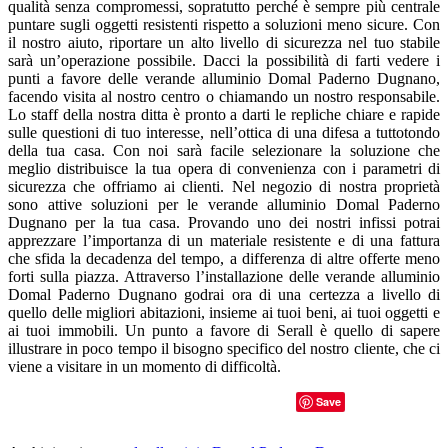
qualità senza compromessi, sopratutto perché è sempre più centrale
puntare sugli oggetti resistenti rispetto a soluzioni meno sicure. Con
il nostro aiuto, riportare un alto livello di sicurezza nel tuo stabile
sarà un’operazione possibile. Dacci la possibilità di farti vedere i
punti a favore delle verande alluminio Domal Paderno Dugnano,
facendo visita al nostro centro o chiamando un nostro responsabile.
Lo staff della nostra ditta è pronto a darti le repliche chiare e rapide
sulle questioni di tuo interesse, nell’ottica di una difesa a tuttotondo
della tua casa. Con noi sarà facile selezionare la soluzione che
meglio distribuisce la tua opera di convenienza con i parametri di
sicurezza che offriamo ai clienti. Nel negozio di nostra proprietà
sono attive soluzioni per le verande alluminio Domal Paderno
Dugnano per la tua casa. Provando uno dei nostri infissi potrai
apprezzare l’importanza di un materiale resistente e di una fattura
che sfida la decadenza del tempo, a differenza di altre offerte meno
forti sulla piazza. Attraverso l’installazione delle verande alluminio
Domal Paderno Dugnano godrai ora di una certezza a livello di
quello delle migliori abitazioni, insieme ai tuoi beni, ai tuoi oggetti e
ai tuoi immobili. Un punto a favore di Serall è quello di sapere
illustrare in poco tempo il bisogno specifico del nostro cliente, che ci
viene a visitare in un momento di difficoltà.
Save