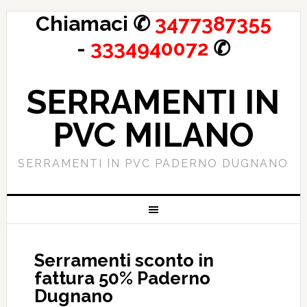
Chiamaci ✆
3477387355
-
3334940072
✆
SERRAMENTI IN
PVC MILANO
SERRAMENTI IN PVC PADERNO DUGNANO
Serramenti sconto in
fattura 50% Paderno
Dugnano