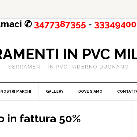
amaci ✆
3477387355
-
33349400
AMENTI IN PVC M
SERRAMENTI IN PVC PADERNO DUGNANO
I NOSTRI MARCHI
GALLERY
DOVE SIAMO
CONTATT
 in fattura 50%